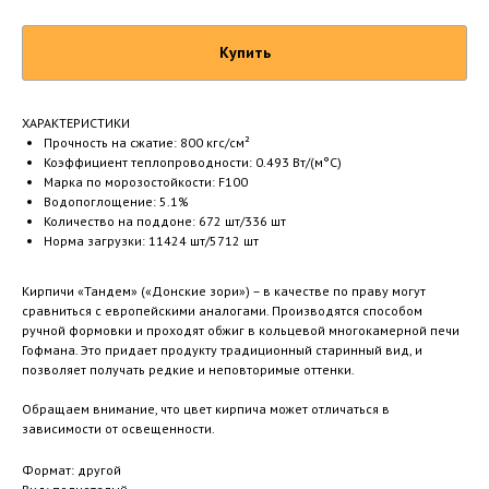
Купить
ХАРАКТЕРИСТИКИ
Прочность на сжатие: 800 кгс/см²
Коэффициент теплопроводности: 0.493 Вт/(м°C)
Марка по морозостойкости: F100
Водопоглощение: 5.1%
Количество на поддоне: 672 шт/336 шт
Норма загрузки: 11424 шт/5712 шт
Кирпичи «Тандем» («Донские зори») – в качестве по праву могут
сравниться с европейскими аналогами. Производятся способом
ручной формовки и проходят обжиг в кольцевой многокамерной печи
Гофмана. Это придает продукту традиционный старинный вид, и
позволяет получать редкие и неповторимые оттенки.
Обращаем внимание, что цвет кирпича может отличаться в
зависимости от освещенности.
Формат: другой