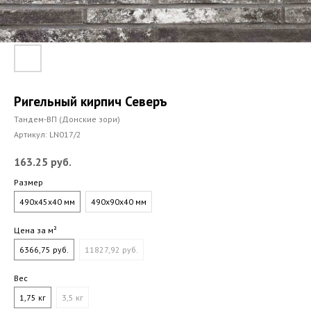
Ригельный кирпич Северъ
Тандем-ВП (Донские зори)
Артикул:
LN017/2
163.25
руб.
Размер
490x45x40 мм
490x90x40 мм
Цена за м²
6366,75 руб.
11827,92 руб.
Вес
1,75 кг
3,5 кг